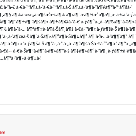
¶©à·”à·€ à·€à·™à¶±à·”à·€à·™à¶±à·Š à¶±à·“à¶­à·“à¶¥à¶ºà·™à¶šà·”
à¶§ à¶±à·œà·„à·à¶šà·’à·€à¶± à¶‹à¶´à·à¶½à·’ à¶­à¶¸à· à·€à·’à·ƒ
à¶ºà¶ºà¶±à¶ºà¶šà¶» à¶±à¶©à·”à·€ à·ƒà¶³à·„à· à¶‰à¶¯à·’à¶»à·’à
·ƒà¶½ à¶­à·”à·… à¶°à¶±à·à¶­à·Šà¶¸à¶š à·€à·™à¶±à·ƒà¶šà·Š à¶šà·’à
à¶”à·„à·”à¶œà·š à¶´à·Šà¶»à¶ºà¶­à·Šà¶±à¶º à¶´à·’à·…à·’à¶¶à¶³ à¶´à·
à¶´à·’à¶»à·’à·ƒà¶šà·Š à¶”à·„à·” à·„à· à¶‘à¶šà·Šà·€à·™à¶­à·’. à¶ºà·
 à·€à·– à·€à·Šà¶ºà·à¶´à·à¶»à¶ºà·š à¶‡à¶»à¶¹à·”à¶¸ à·ƒà¶±à·’à¶§
à¶ºà·”à¶»à·’à¶±à·’.
6 am