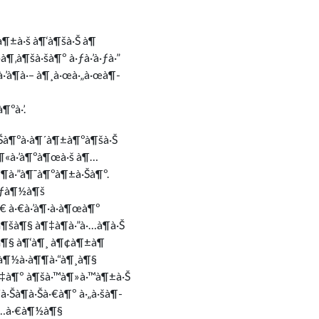
à¶±à·š à¶‘à¶šà·Š à¶
à¶‚à¶šà·šà¶º à·ƒà·’à·ƒà·”
·’à¶­à·– à¶¸à·œà·„à·œà¶­
ºà·’.
Šà¶ºà·à¶´à¶±à¶ºà¶šà·Š
à¶«à·’à¶ºà¶œà·š à¶…
¶à·”à¶¯à¶ºà¶±à·Šà¶º.
à·ƒà¶½à¶š
€ à·€à·’à¶·à·à¶œà¶º
à¶šà¶§ à¶‡à¶­à·”à·…à¶­à·Š
¶ºà¶§ à¶‘à¶¸ à¶¢à¶±à¶
 à¶½à·à¶¶à·“à¶¸à¶§
š à¶‡à¶º à¶šà·™à¶»à·™à¶±à·Š
à·Šà¶­à·Šà·€à¶º à·„à·šà¶­
à·…à·€à¶½à¶§