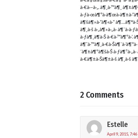
à·€à·–à·„. à¶¸à·™à¶¸ à¶±à
à·ƒà·œà¶ºà·à¶œà·à¶±à·“à¶¸
à¶šà¶»à·”à¶«à·” à¶…à¶°à·Š
à¶¸à·š à·„à¶»à·„à· à¶´à·à
à·ƒà¶¸à¶­à·Š à·€à·™à¶ºà·’. 
à¶¯à·™à¶¸à·€à·Šà¶´à·’à¶ºà· 
´à¶±à¶ºà¶šà·Š à·ƒà¶³à·„à·
à·€à¶±à·Šà¶±à·š à¶¸à·š à¶…
2 Comments
Estelle
April 9, 2015, 7:4