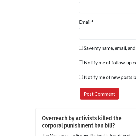
Email
*
Save my name, email, and 
Notify me of follow-up 
Notify me of new posts b
Overreach by activists killed the
corporal punishment ban bill?
The Minister of Justice and National Integration of