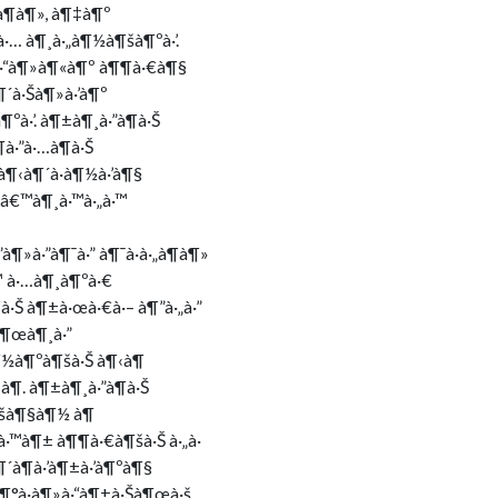
…à¶­à¶», à¶‡à¶º
·… à¶¸à·„à¶½à¶šà¶ºà·’.
¶­à·“à¶»à¶«à¶º à¶¶à·€à¶§
¶´à·Šà¶»à·’à¶º
ºà·’. à¶±à¶¸à·”à¶­à·Š
à·”à·…à¶­à·Š
 à¶‹à¶´à·à¶½à·’à¶§
’.â€™à¶¸à·™à·„à·™
¶»à·”à¶¯à·” à¶¯à·à·„à¶­à¶»
™ à·…à¶¸à¶ºà·€
à·Š à¶±à·œà·€à·– à¶”à·„à·”
à¶œà¶¸à·”
à¶½à¶ºà¶šà·Š à¶‹à¶
à¶­. à¶±à¶¸à·”à¶­à·Š
ƒà¶šà¶§à¶½ à¶
à·™à¶± à¶¶à·€à¶šà·Š à·„à·
¶´à¶­à·’à¶±à·’à¶ºà¶§
à¶°à·à¶»à·“à¶±à·Šà¶œà·š