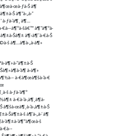
 à¶œà·œà·ƒà·Š à¶
¶±à·Š à¶”à·„à·”
’ à·ƒà·‘à¶¸ à¶…
à·€à·–à¶ºà·šâ€™ à¶”à¶ºà·
œà¶±à·Šà¶± à¶‹à¶¯à·€à·Š
à·š à¶…à¶­à·„à·à¶»
à·à¶»à·“à¶±à·Š
Šà¶»à¶­à·’à¶ à·à¶»
¶ºà¶½à·– à·€à¶œà¶šà·’à·€
¶œ
à·š à·ƒà·’à¶º
à¶± à·€à·’à·‚à¶¸à¶­à·
·Š à¶šà·œà¶¸à·’à·‚à¶±à·Š
±à·Šà¶±à·š à¶‘à·„à·’ à¶
¶­à·’à¶±à·’à¶ºà¶œà·š
à·€à·–
·Šà¶­à¶»à¶šà¶»à·”à·€à·