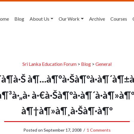
ome
Blog
About Us
Our Work
Archive
Courses
Sri Lanka Education Forum
>
Blog
>
General
´à¶­à·Š à¶…à¶°à·Šà¶ºà·à¶´à¶±
à¶³à·„à· à·€à·Šà¶ºà·à¶´à·à¶»à¶
à¶†à¶»à¶¸à·Šà¶·à¶º
Posted on
September 17, 2008
/
1 Comments