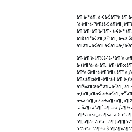
à¶¸à·™à¶¸ à·€à·Šà¶ºà·à¶´à
´à·’à¶ºà·™à¶šà·Š à¶­à¶¸ à¶¯
à¶´à¶»à¶´à·”à¶» à·€à·™à¶±à
à¶šà¶ºà·’. à¶¸à·™à¶¸ à·€à·Š
à¶ à¶±à·Šà¶¯à·Šà¶»à·ƒà·’à
à¶‹à¶´à·à¶½à·’ à·ƒà¶³à·„
à·ƒà¶³à·„à· à¶…à¶»à¶œà¶½
à¶°à·Šà¶ºà·à¶´à¶±à¶º à·
à¶±à¶œà¶»à¶ºà·š à¶‹à·ƒà·ƒ
à¶‰à¶œà·™à¶±à·”à¶¸ à¶½à·à
à·ƒà¶¸à¶­à·Š à·€à·“à¶¸à·™à
à·€à·“à¶¸à·š à·€à¶»à¶¸ à¶½
´à·Šà¶»à·’à¶º à¶´à·à·ƒà¶
à¶±à·œà·„à·à¶šà·’ à·€à·“ à
à¶¸à¶­à·” à·€à·– à¶†à¶¶à·à
à·”à·€à·™à¶±à·Š à¶­à¶»à¶´