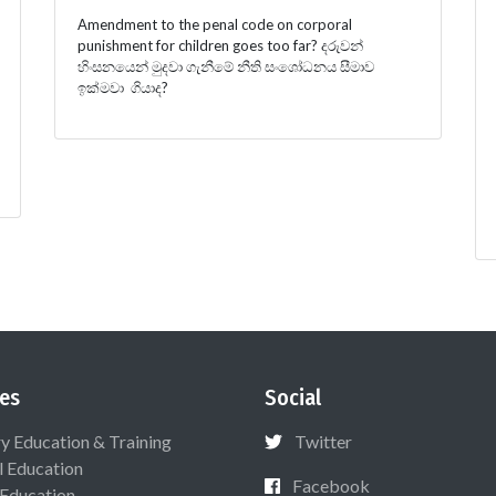
Amendment to the penal code on corporal
punishment for children goes too far? දරුවන්
හිංසනයෙන් මුදවා ගැනීමේ නීති සංශෝධනය සීමාව
ඉක්මවා ගියාද?
es
Social
ry Education & Training
Twitter
l Education
Facebook
 Education