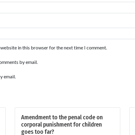
website in this browser for the next time I comment.
comments by email.
y email.
Amendment to the penal code on
corporal punishment for children
goes too far?