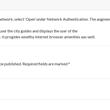
network, select ‘Open’ under Network Authentication. The augment
user the city guides and displays the user of the
 It progides wealthy internet browser amenities aas well.
be published.
Required fields are marked
*