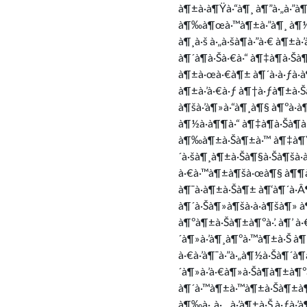
à¶±à·à¶Ÿà·“à¶¸ à¶”à·„à·”à
à¶‰à¶œà·™à¶±à·”à¶¸ à¶½à·
à¶¸à·š à·„à·šà¶­à·”à·€ à¶±
à¶´à¶­à·Šà·€à·“ à¶‡à¶­à·Šà
à¶±à·œà·€à¶± à¶´à·à·ƒà·à
à¶±à·’à·€à·ƒ à¶†à·ƒà¶±à·Šà
à¶šà·’à¶»à·“à¶¸à¶§ à¶ºà·à
à¶½à·à¶¶à·“ à¶‡à¶­à·Šà¶­à
à¶‰à¶±à·Šà¶±à·™ à¶‡à¶Ÿ 
´à·šà¶¸à¶±à·Šà¶§à·Šà¶šà·à
à·€à·™à¶±à¶šà·œà¶§ à¶¶à¶
à¶¯à·à¶±à·Šà¶± à¶‘à¶´à·Â
à¶´à·Šà¶»à¶šà·à·à¶šà¶» à
à¶ºà¶±à·Šà¶±à¶ºà·’. à¶’ à
´à¶»à·’à¶¸à¶ºà·™à¶±à·Š à¶‹
à·€à·’à¶¯à·”à·„à¶½à·Šà¶´à¶
´à¶»à·’à·€à¶»à·Šà¶­à¶±à¶ºà
à¶´à·™à¶±à·™à¶±à·Šà¶±à¶§ à¶
à¶‰à·„à·…à·’à¶±à·Š à·ƒà·’