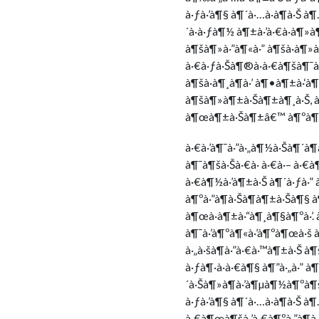
à·ƒà·’à¶§ à¶´à·…à·à¶­à·Š
´à·à·ƒà¶½ à¶±à·’à·€à·à¶
à¶šà¶»à·”à¶«à·” à¶šà·à¶»à
à·€à·ƒà·Šà¶®à·à·€à¶šà¶¯à·
à¶šà·à¶¸à¶­à·’ à¶•à¶±à·‘
à¶šà¶»à¶±à·Šà¶±à¶¸à·Š, à¶
à¶œà¶±à·Šà¶±â€™ à¶ºà¶±à
à·€à·’à¶¯à·”à·„à¶½à·Šà¶´à
à¶¯à¶šà·Šà·€à· à·€à·– à·€
à·€à¶½à·’à¶±à·Š à¶´à·ƒà·” 
à¶ºà·”à¶­à·Šà¶­à¶±à·Šà¶§ à¶
à¶œà·à¶±à·“à¶¸à¶§à¶ºà·’. 
à¶¯à·’à¶ºà¶«à·’à¶ºà¶œà·š à¶
à·„à·šà¶­à·”à·€à·™à¶±à·Š à¶
à·ƒà¶·à·à·€à¶§ à¶”à·„à·” 
´à·Šà¶»à¶­à·’à¶µà¶½à¶ºà¶šà
à·ƒà·’à¶§ à¶´à·…à·à¶­à·Š 
à·€à¶œà¶šà·’à·€à¶ºà·”à¶­à·