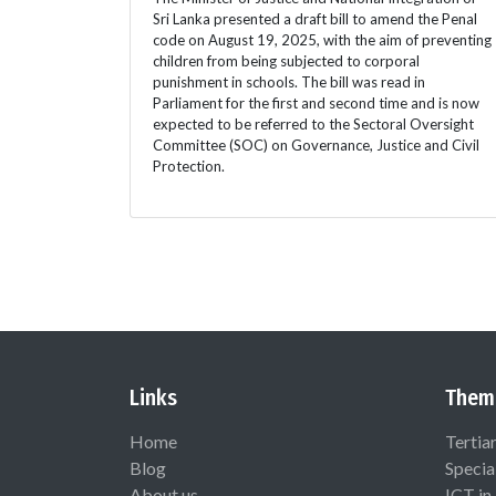
Sri Lanka presented a draft bill to amend the Penal
code on August 19, 2025, with the aim of preventing
children from being subjected to corporal
punishment in schools. The bill was read in
Parliament for the first and second time and is now
expected to be referred to the Sectoral Oversight
Committee (SOC) on Governance, Justice and Civil
Protection.
Links
Them
Home
Tertia
Blog
Specia
About us
ICT in