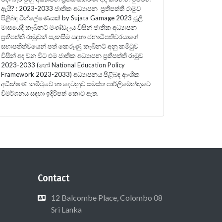
ඇයි? : 2023-2033 ජාතික අධ්‍යාපන ප්‍රතිපත්ති රාමුව
පිළිබඳ විශ්ලේෂණයක් by Sujata Gamage 2023 ජූලි
මාසයේදී කැබිනට් මණ්ඩලය විසින් ජාතික අධ්‍යාපන
ප්‍රතිපත්ති රාමුවක් සැකසීම සඳහා ජනාධිපතිවරයාගේ
සභාපතිත්වයෙන් පත් කෙරුණු කැබිනට් අනු කමිටුව
විසින් අද වන විට එම ජාතික අධ්‍යාපන ප්‍රතිපත්ති රාමුව
2023-2033 (හෝ National Education Policy
Framework 2023-2033) අධ්‍යාපනය පිළිබඳ ආංශික
අධීක්ෂණ කමිටුවේ හා දෙවනුව සමස්ත පාර්ලිමේන්තුවේ
විමර්ශනය සඳහා ඉදිරිපත් කොට ඇත.
Contact
12 Balcombe Place, Colombo 08
Sri Lanka