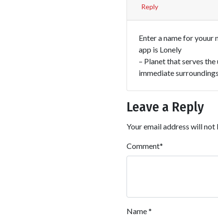
Reply
Enter a name for youur 
app is Lonely
– Planet that serves the 
immediate surroundings.
Leave a Reply
Your email address will not 
Comment
*
Name
*