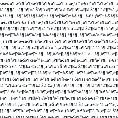
¶œà·š à¶¯à·’à¶ºà¶«à·’à¶ºà¶§ à¶…à¶´à·„à·ƒà·” à·€à·“ à¶‡à¶­à·’ à¶
à¶¶à·– à¶´à¶±à·Šà¶­à·’à¶º à¶´à·à·€à¶­ à¶‡à¶­à·Šà¶­à·š à¶‰à·„à
à·’à·ƒà· à¶…à¶´ à¶šà¶­à·à¶±à·à¶ºà¶šà¶œà·š à¶…à·€à·ƒà¶±à·Š à
¶­à·š, à¶±à·’à·€à·ƒ à¶†à·ƒà¶±à·Šà¶±à¶ºà·šà¶¸ à¶‡à¶­à·’ à¶¢à¶±à
¶½à¶šà¶§ à¶¯à·’à¶ºà¶«à·”à·€ à¶‡à¶­à·”à·…à¶­à·Š à¶šà·’à¶»à·“à¶¸à¶
¶±à¶ºà·š à¶‡à¶­à·’ à¶´à·à·ƒà¶½à¶§ à¶­à¶¸ à¶¯à¶»à·”à·€à· à¶‡à¶­
¶¸à·šà¶¯à·“ à·€à·’à¶¯à·”à·„à¶½à·Šà¶´à¶­à·’à¶±à·’à¶ºà¶œà·™à¶±à·Š
·š à¶…à¶¯à·„à·à¶œà¶­ à¶±à·œà·„à·à¶šà·’ à¶‹à¶´à¶¯à·šà·à¶ºà¶šà·
à·€à·’à¶šà·”à¶«à¶± à¶…à¶¸à·Šà¶¸à¶½à¶œà·™ à·…à¶¸à¶ºà·’, à¶
¶»à¶ºà¶±à·Šà¶œà·™ à·…à¶¸à¶ºà·’, à¶¸à·š à·…à¶¸à¶ºà·’ à¶…à·€à·”à
© à·€à·™à¶±à·€à·, à¶¸à·”à¶±à·Š à¶‘à¶šà·Šà¶š à¶”à¶ºà·à¶œà·
¶ à¶‘à¶¸ à¶‹à¶´à¶¯à·šà·à¶ºà·™à¶±à·Š à¶…à¶°à·›à¶»à·Šà¶ºà¶¸à¶­
¶‡à¶­à·Šà¶­à·š à¶…à¶´à·’ à¶¸à·š à¶‰à·ƒà·Šà¶šà·à¶½à·™ à·„à¶¯à·
·€à·™à¶±à·”à·€à·™à¶±à·Š à·€à·ƒà¶»à¶šà¶§ à¶…à¶°à·’à¶š à¶šà·
à¶¯à·€à·Š à¶šà·’à¶»à·“à¶¸à¶§ à¶‹à¶´à·à¶½à·’ à¶šà·à¶´à·€à·“ à¶‡
­à·’à¶±à·’à¶º à¶’ à¶šà·’à·ƒà·’à¶³à·” à¶ºà·„à¶´à¶­à·Š à·€à·™à¶±à·
¶šà¶§ à·ƒà·–à¶¯à·à¶±à¶¸à·Š à¶¶à·€à¶šà·Š à·„à· à·€à·™à·„à·™à·ƒ
­à·’à¶¶à·“ à¶±à·à¶­. à¶’ à¶±à·’à·ƒà·à¶¸ à·€à·’à¶¯à·”à·„à¶½à·Šà
à¶§à·’à¶± à¶šà·œà¶§à·Šà¶¨à·à· à¶…à¶°à·Šà¶ºà·à¶´à¶± à¶¶à¶½