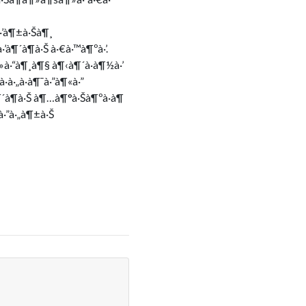
à·’à¶±à·Šà¶¸
¶´à¶­à·Š à·€à·™à¶ºà·’.
¶»à·“à¶¸à¶§ à¶‹à¶´à·à¶½à·’
à·„à·à¶¯à·”à¶«à·”
„à¶´à¶­à·Š à¶…à¶°à·Šà¶ºà·à¶
à·”à·„à¶±à·Š