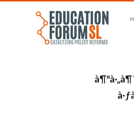
H
à¶ºà·„à¶
à·ƒ