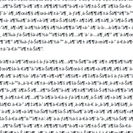
 à¶…à¶°à·Šà¶ºà·à¶´à¶± à¶¶à¶½à¶°à·à¶»à·“à¶±à·Š à¶¯à¶šà·Šà·€à·
»à¶¯à·’ à¶¸à¶œà¶§ à¶œà·à¶±à·“à¶¸ à·ƒà¶¸à·Šà¶¶à¶±à·Šà¶°à¶ºà·™à
¶«à· à¶‰à¶¯à·’à¶»à·’à¶´à¶­à·Š à¶šà¶» à¶‡à¶­. à¶±à¶¸à·”à¶­à·Š à¶
“à¶¸ à¶‹à¶´à·à¶½à·’à¶§ à¶½à·à¶¶à·”à¶«à·” à¶´à·’à·…à·’à¶­à·”à¶» 
à¶¸ à¶‰à·ƒà·Šà¶šà·à¶½à·™à¶šà¶§ à¶…à¶´à·’ à·…à¶¸à¶º à¶¯à·à¶
”à¶º à¶‰à·ƒà·Šà¶šà·à¶½à·™ à·„à¶¯à¶± à¶¶à·œà¶»à·” à·€à·à¶©
·”à·€à·™à¶±à·Šà¶º.
¶­à·’à¶±à·’à¶ºà¶œà·š à·ƒà·’à¶§ à¶…à¶°à·Šà¶ºà·à¶´à¶± à¶¶à¶½à¶°
à¶œà¶šà·’à·€à¶ºà·”à¶­à·Šà¶­à¶±à·Šà¶œà·š à¶à¶«à·à¶­à¶¸à¶š à¶´à·
à¶‹à¶´à·à¶½à·’ à¶­à·“à¶»à¶«à¶º à¶šà¶» à¶‡à¶­à·Šà¶­à·š à·ƒà·’à
‘à¶»à·™à·„à·’à·€ à¶±à·›à¶­à·’à¶š à¶šà·Šà¶»à·’à¶ºà·à¶¸à·à¶»à·Šà
à¶ºà·„à¶´à¶­à·Š à¶…à¶°à·Šà¶ºà·à¶´à¶±à¶ºà¶šà·Š à¶½à·à¶¶à·“à¶¸
¸à·à¶±à·€ à¶…à¶ºà·’à¶­à·’à·€à·à·ƒà·’à¶±à¶¸à·Š à¶´à¶»à·’à¶´à·à¶½
šà¶© à·€à·“ à¶‡à¶­à·’ à¶¶à·€à¶§ à¶¸à·à¶±à·€ à·„à·’à¶¸à·’à¶šà¶¸à
à¶´à·à¶¸à·’à¶«à·’à¶½à·Šà¶½à¶šà·Š à¶‰à¶¯à·’à¶»à·’à¶´à¶­ à¶šà¶»à¶
·Š à·€à·à¶ºà·™à¶±à·’. à¶´à·à·ƒà¶½à·š à·€à·’à¶¯à·”à·„à¶½à·Šà¶´à
à¶…à¶°à·Šà¶ºà·à¶´à¶± à¶¶à¶½à¶°à·à¶»à·“à¶±à·Š à¶¯à¶šà·Šà·€à· 
Šà¶­à¶±à·Š à¶‘à¶¸ à¶´à·à¶¸à·’à¶«à·’à¶½à·Šà¶½à·š à·€à¶œà¶‹à¶­à