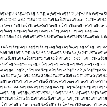
·à¶»à¶ºà·š à¶‡à¶»à¶¹à·”à¶¸ à·ƒà¶±à·’à¶§à·”à·„à¶±à·Š à·€à¶±à·Š
à¶»à·”à·€à· à·€à·™à¶±à·”à·€à·™à¶±à·Š à¶±à·à¶œà·– à·„à¶¬ à¶½à·
·”à·€à·™à¶±à·Šà¶¸ à·€à·Šà¶ºà·à¶´à·Šà¶­ à¶šà·’à¶»à·“à¶¸à¶§ à·ƒà
à¶ºà·à¶´à·à¶»à¶ºà·š à¶±à·’à¶»à·Šà¶¸à·à¶­à·˜ à¶‹à¶´à·à¶½à·’
¶»à·’à¶œà·š à·ƒà¶‚à¶šà¶½à·Šà¶´à¶±à·à·€à¶šà¶§ à¶…à¶±à·”à·€à¶
à¶±à·Š à¶šà¶»à¶± à¶†à¶šà·à¶»à¶ºà¶§ à¶ºà·„à¶´à¶­à·Š à¶…à¶°à·
à¶ºà¶§ à¶¸à·”à¶½à·Š à·€à·“ à¶‡à¶­à·Šà¶­à·š à·ƒà·’à¶º à¶¯à·’à¶º
ƒà¶¸à·Šà¶¶à¶±à·Šà¶°à¶ºà·™à¶±à·Š à¶¸à¶­à·–à·€à·– à¶…à¶»à·Šà¶
à·Š à¶ºà·à¶ºà·’ à·ƒà¶¸à·Šà¶¸à¶­ à¶´à·Šà¶»à¶®à¶¸à·’à¶š à¶´à·
¶¶à·– à¶”à·„à·”à¶œà·š à¶¯à·’à¶ºà¶«à·’à¶º à·à·’à·‚à·Šà¶ºà¶­à·Šà·
¶±à·Š à¶´à·ƒà·” à¶­à·€à¶­à·Š à¶¢à¶±à¶´à·Šà¶»à·’à¶º à¶´à·à·ƒà¶½
à¶¶à· à¶‡à¶­. à¶‘à·„à·™à¶­à·Š à¶”à·„à·”à¶œà·š à¶¯à·’à¶ºà¶«à·’à
½ à¶­à·”à·… à·€à·à¶©à·’ à¶šà¶½à¶šà·Š à¶…à¶°à·Šà¶ºà·à¶´à¶±à¶º
¶‡à¶­à·’ à¶…à¶­à¶», à¶‘à¶ºà¶§ à·„à·šà¶­à·” à·€à·“ à¶‡à¶­à·Šà¶­à·
¶° à¶­à¶­à·Šà¶­à·Šà·€à¶ºà¶šà·Šà¶º. à¶¸à·™à¶¸ à¶†à¶¶à·à¶° à¶­à¶­
à·Šà¶´à·” à¶´à·™à·…à·€à¶½à·Š à¶”à·ƒà·Šà·ƒà·š à¶‰à·„à·… à¶¸à·„