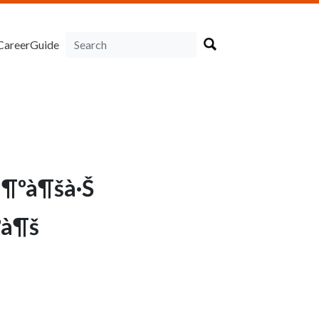
CareerGuide
à¶ºà¶šà·Š
ºà¶š