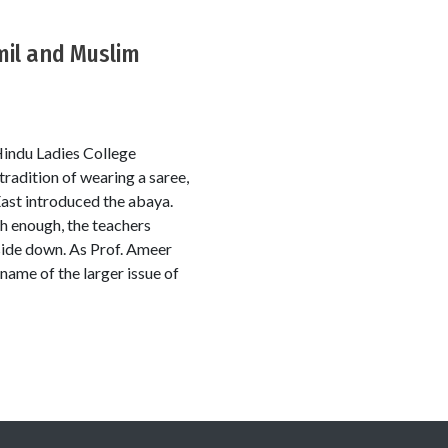
mil and Muslim
Hindu Ladies College
radition of wearing a saree,
East introduced the abaya.
gh enough, the teachers
pside down. As Prof. Ameer
name of the larger issue of