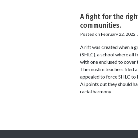
A fight for the ri
communities.
Posted on
February 22, 2022
A rift was created when a 
(SHLC), a school where all 
with one end used to cover 
The muslim teachers filed a
appealed to force SHLC to l
Ai points out they should h
racial harmony.