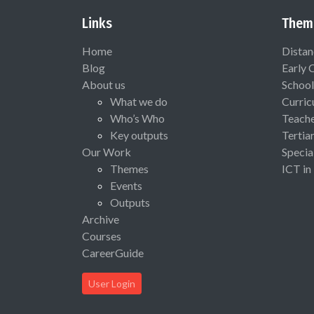
Links
Them
Home
Distan
Blog
Early 
About us
School
What we do
Curric
Who’s Who
Teach
Key outputs
Tertia
Our Work
Specia
Themes
ICT in
Events
Outputs
Archive
Courses
CareerGuide
User Login