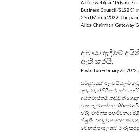
A free webinar “Private Sec
Business Council (SLSBC) 
23rd March 2022. The paneli
Alles(Chairman, Gateway Gr
අබායා ඇඳීමේ අයිත
ඇති කරයි.
Posted on
February 23, 2022
සම්ප්‍රදායක් ලෙස සියලුම ග
ගුරුවරුන් පිරිසක් සේවය කි
අයිතිවාසිකම් නඩුවක් ගොනු
පාසලේම සේවය කිඊමේ අයිති
පරිදි, වාර්ගික සහජීවනය පි
තිබුණි. “නඩුව ජයග්‍රහණය ක
වෙනත් පාසලකට මාරු කරනු