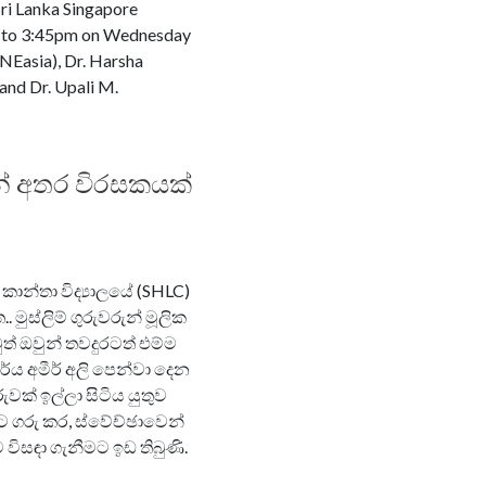
Sri Lanka Singapore
m to 3:45pm on Wednesday
RNEasia), Dr. Harsha
and Dr. Upali M.
වන් අතර විරසකයක්
කාන්තා විද්‍යාලයේ (SHLC)
මුස්ලිම් ගුරුවරුන් මූලික
් ඔවුන් තවදුරටත් එම්ම
්ය අමීර් අලි පෙන්වා දෙන
වක් ඉල්ලා සිටිය යුතුව
්ට ගරු කර, ස්වේච්ඡාවෙන්
සඳා ගැනීමට ඉඩ තිබුණි.