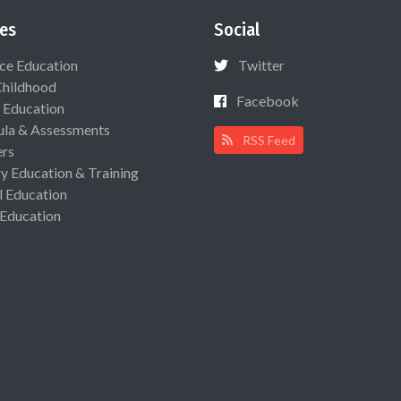
es
Social
ce Education
Twitter
Childhood
Facebook
 Education
ula & Assessments
RSS Feed
ers
ry Education & Training
l Education
 Education