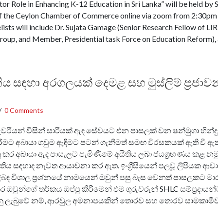
tor Role in Enhancing K-12 Education in Sri Lanka” will be held by 
of the Ceylon Chamber of Commerce online via zoom from 2:30p
sts will include Dr. Sujata Gamage (Senior Research Fellow of LI
oup, and Member, Presidential task Force on Education Reform), 
ිය සඳහා අරගලයක් දෙමළ සහ මුස්ලිම් ප්‍රජා
/
0 Comments
ුරුවරියන් විසින් සාරියක් ඇඳ සේවයට එන පාසලක් වන ෂන්මුගා හින්දු 
රීමට අබායා ගවුම ඇඳීමට පටන් ගැනීමත් සමඟ විරසකයක් ඇති වී ඇත.. 
 කර අබායා ඇඳ පාසැලට පැමිණීමේ අයිතිය ලබා ජයග්‍රහණය කළ නමුත
ය සඳහාද නැවත ආයාචනා කර ඇත. ඉංග්‍රීසියෙන් පලවූ ලිපියක ආචාර
ළිබඳ විශාල ප්‍රශ්නයේ නාමයෙන් ඔවුන් පසු බැස වෙනත් පාසලකට මාරු
ර ඔවුන්ගේ තර්කය ඔප්පු කිරීමෙන් එම ගුරුවරුන් SHLC සම්ප්‍රදායන
 ලැබුවේ නම්, ආරවුල අමනාපයකින් තොරව සහ තොරව සාමකාමීව වි